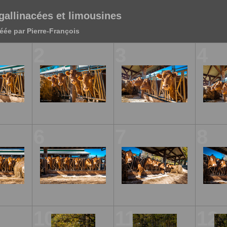
gallinacées et limousines
éée par Pierre-François
2
3
4
6
7
8
10
11
12