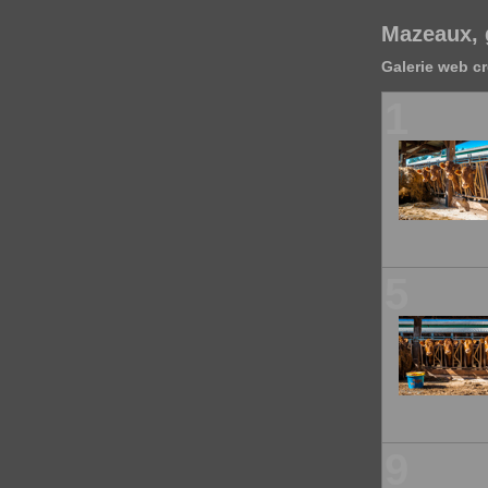
Mazeaux, 
Galerie web cr
1
5
9