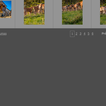
Dumas
2
3
4
5
6
Pr
1